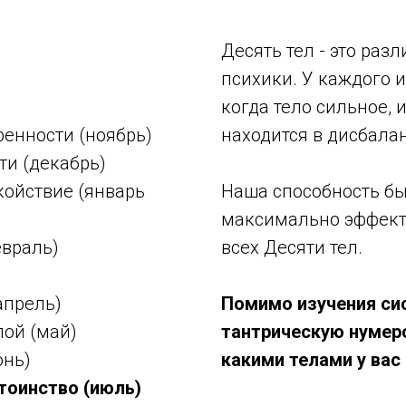
Десять тел - это раз
психики. У каждого и
когда тело сильное, 
ренности (ноябрь)
находится в дисбалан
ти (декабрь)
койствие (январь
Наша способность бы
максимально эффект
евраль)
всех Десяти тел.
апрель)
Помимо изучения си
лой (май)
тантрическую нумеро
юнь)
какими телами у вас 
тоинство (июль)