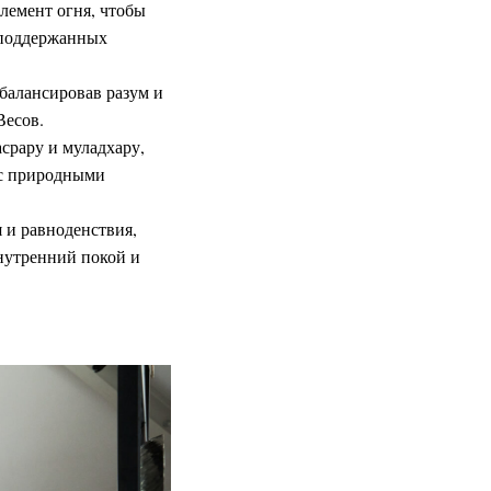
лемент огня, чтобы
 поддержанных
сбалансировав разум и
Весов.
срару и муладхару,
 с природными
я и равноденствия,
внутренний покой и