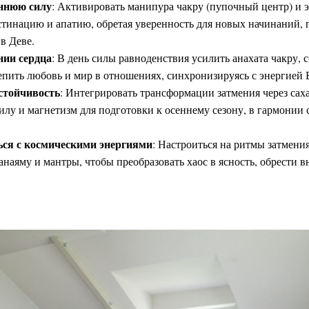
ннюю силу
: Активировать манипура чакру (пупочный центр) и э
стинацию и апатию, обретая уверенность для новых начинаний,
в Деве.
нии сердца
: В день силы равноденствия усилить анахата чакру, 
епить любовь и мир в отношениях, синхронизируясь с энергией 
устойчивость
: Интегрировать трансформации затмения через саха
илу и магнетизм для подготовки к осеннему сезону, в гармонии
ся с космическими энергиями
: Настроиться на ритмы затмени
анаяму и мантры, чтобы преобразовать хаос в ясность, обрести 