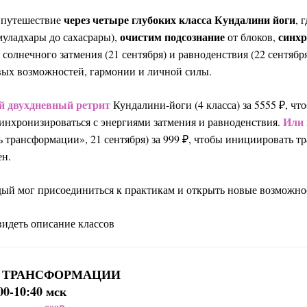
через четыре глубоких класса Кундалини йоги
 путешествие
, 
очистим подсознание
синхр
муладхары до сахасрары),
от блоков,
солнечного затмения (21 сентября) и равноденствия (22 сентябр
овых возможностей, гармонии и личной силы.
й двухдневный ретрит
Кундалини-йоги (4 класса) за 5555 ₽, чт
Или 
синхронизироваться с энергиями затмения и равноденствия.
ь трансформации», 21 сентября) за 999 ₽, чтобы инициировать 
ен.
ый мог присоединиться к практикам и открыть новые возможно
видеть описание классов
Ь ТРАНСФОРМАЦИИ
00-10:40 мск