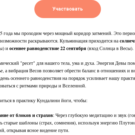
Участвовать
25 года мы проходим через мощный коридор затмений. Это перио
солнеч
 возможности раскрываются. Кульминация приходится на
осеннее равноденствие 22 сентября
вы) и
(вход Солнца в Весы).
ический "ресет" для нашего тела, ума и духа. Энергия Девы по
е, а вибрация Весов позволяет обрести баланс в отношениях и 
 день осеннего равноденствия на порядок усиливает нашу практ
оваться с ритмами природы и Вселенной.
иться в практику Кундалини йоги, чтобы:
ние от блоков и страхов
: Через глубокую медитацию и звук (го
ть старые шаблоны (страх, сомнения), используя энергию Плуто
ий, открывая ясное видение пути.