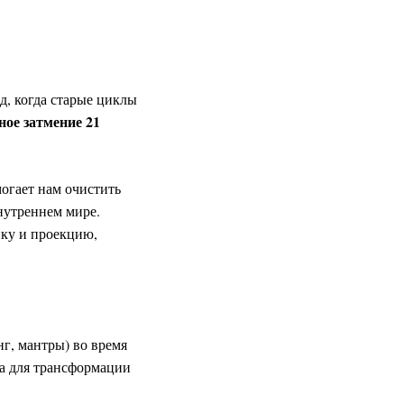
д, когда старые циклы
ное затмение 21
могает нам очистить
внутреннем мире.
ику и проекцию,
нг, мантры) во время
на для трансформации