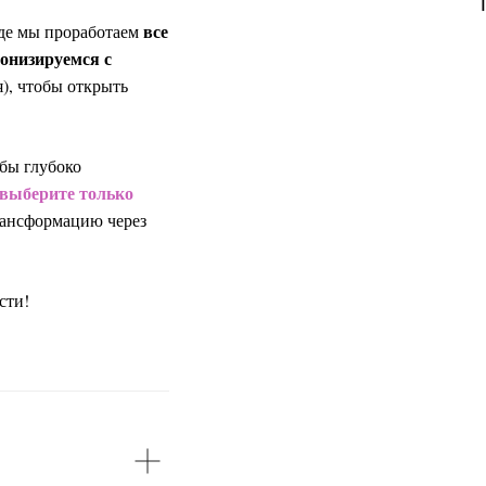
все
где мы проработаем
онизируемся с
я), чтобы открыть
обы глубоко
выберите только
трансформацию через
сти!