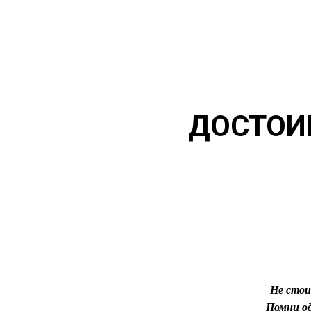
ДОСТОИ
Не стои
Помни од