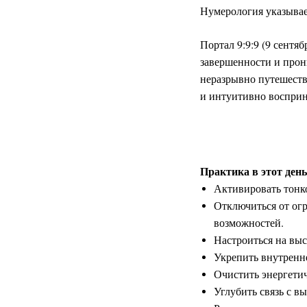
Нумерология указывае
Портал 9:9:9 (9 сентя
завершенности и прони
неразрывно путешеств
и интуитивно воспри
Практика в этот ден
Активировать тонко
Отключиться от ог
возможностей.
Настроиться на вы
Укрепить внутренне
Очистить энергети
Углубить связь с в