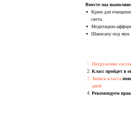
Вместе мы выполни
Крию для очищения
света.
Медитацию-аффирма
Шавасану под звук 
Погружение состои
Класс пройдет в 
Запись класса
поя
дней
Рекомендуем прак