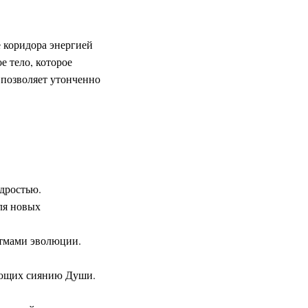
е коридора энергией
е тело, которое
 позволяет утонченно
удростью.
ля новых
итмами эволюции.
шающих сиянию Души.