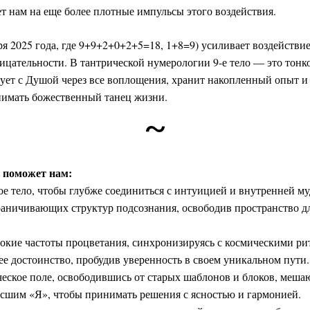
т нам на еще более плотные импульсы этого воздействия.
бря 2025 года, где 9+9+2+0+2+5=18, 1+8=9) усиливает воздействи
цательности. В тантрической нумерологии 9-е тело — это тонко
ует с Душой через все воплощения, хранит накопленный опыт и
нимать божественный танец жизни.
~
ь поможет нам:
е тело, чтобы глубже соединиться с интуицией и внутренней м
раничивающих структур подсознания, освободив пространство д
сокие частоты процветания, синхронизируясь с космическими р
е достоинство, пробудив уверенность в своем уникальном пути.
ческое поле, освободившись от старых шаблонов и блоков, ме
ысшим «Я», чтобы принимать решения с ясностью и гармонией.